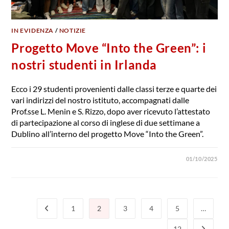
IN EVIDENZA
/
NOTIZIE
Progetto Move “Into the Green”: i
nostri studenti in Irlanda
Ecco i 29 studenti provenienti dalle classi terze e quarte dei
vari indirizzi del nostro istituto, accompagnati dalle
Prof.sse L. Menin e S. Rizzo, dopo aver ricevuto l’attestato
di partecipazione al corso di inglese di due settimane a
Dublino all’interno del progetto Move “Into the Green”.
01/10/2025
1
2
3
4
5
…
Vai alla pagina precedente
12