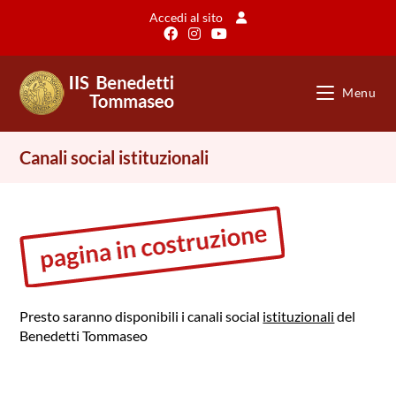
Salta
Accedi al sito
al
contenuto
Menu
Canali social istituzionali
Presto saranno disponibili i canali social
istituzionali
del
Benedetti Tommaseo