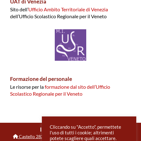
UAT di Venezia
Sito dell’
Ufficio Ambito Territoriale di Venezia
dell’Ufficio Scolastico Regionale per il Veneto
Formazione del personale
Le risorse per la
formazione dal sito dell’Ufficio
Scolastico Regionale per il Veneto
Cliccando su "Accetto", permettete
IIS Benedetti Tommaseo
l'uso di tutti i cookie; altrimenti
Castello 2835
,
30122
Venezia
VE
0415225369
potete scagliere quali accettare.