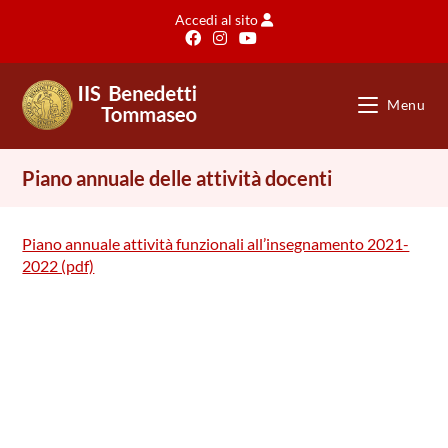
Salta
Accedi al sito
al
contenuto
Menu
Piano annuale delle attività docenti
Piano annuale attività funzionali all’insegnamento 2021-
2022 (pdf)