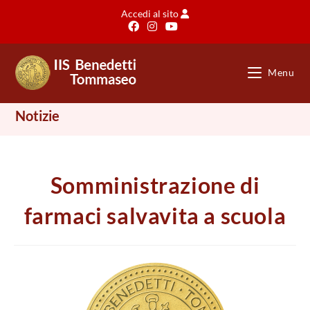
Salta
Accedi al sito
al
contenuto
Menu
Notizie
Somministrazione di
farmaci salvavita a scuola