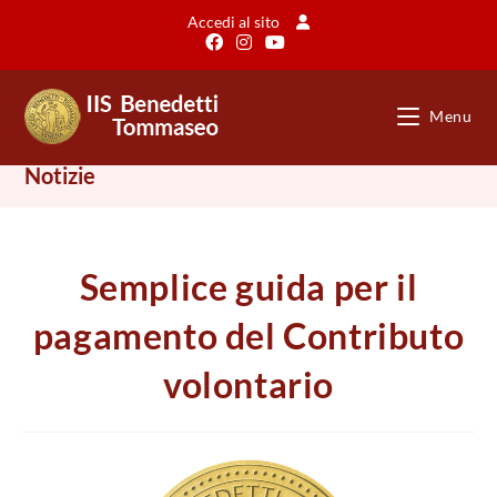
Salta
Accedi al sito
al
contenuto
Menu
Notizie
Semplice guida per il
pagamento del Contributo
volontario