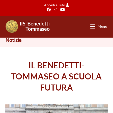
Salta
Accedi al sito
al
contenuto
Menu
Notizie
IL BENEDETTI-
TOMMASEO A SCUOLA
FUTURA