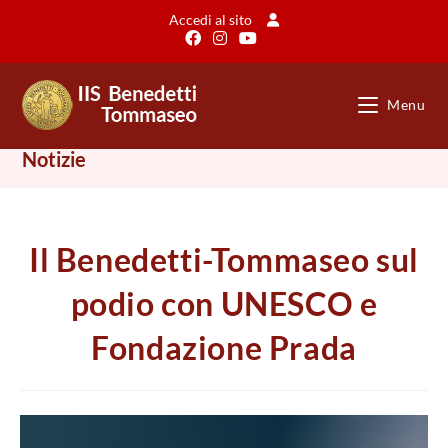
Salta
Accedi al sito
al
contenuto
Menu
Notizie
Il Benedetti-Tommaseo sul
podio con UNESCO e
Fondazione Prada