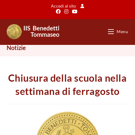
Salta
Accedi al sito
al
contenuto
Menu
Notizie
Chiusura della scuola nella
settimana di ferragosto