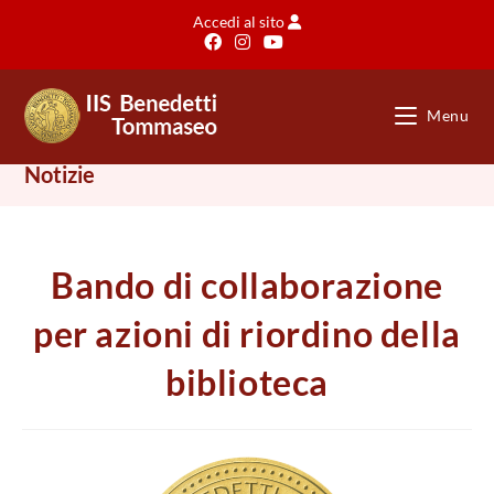
Salta
Accedi al sito
al
contenuto
Menu
Notizie
Bando di collaborazione
per azioni di riordino della
biblioteca