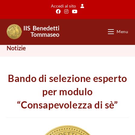
Salta
Accedi al sito
al
contenuto
Menu
Notizie
Bando di selezione esperto
per modulo
“Consapevolezza di sè”