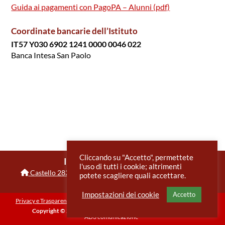
Guida ai pagamenti con PagoPA – Alunni (pdf)
Coordinate bancarie dell’Istituto
IT57 Y030 6902 1241 0000 0046 022
Banca Intesa San Paolo
Cliccando su "Accetto", permettete
IIS Benedetti Tommaseo
l'uso di tutti i cookie; altrimenti
Castello 2835
,
30122
Venezia
VE
0415225369
potete scagliere quali accettare.
veis026004@istruzione.it
Impostazioni dei cookie
Accetto
Privacy e Trasparenza
Informativa sui cookie
Note legali e accessibilità
Copyright © 2026 IIS Benedetti Tommaseo
-
Sito web:
®
AD3 comunicazione