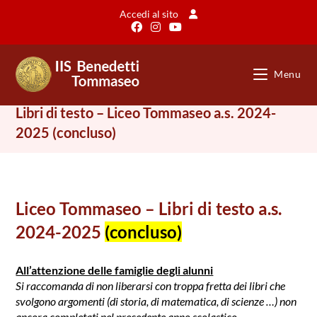
Salta
Accedi al sito
al
contenuto
Menu
Libri di testo – Liceo Tommaseo a.s. 2024-
2025 (concluso)
Liceo Tommaseo – Libri di testo a.s.
2024-2025
(concluso)
All’attenzione delle famiglie degli alunni
Si raccomanda di non liberarsi con troppa fretta dei libri che
svolgono argomenti (di storia, di matematica, di scienze …) non
ancora completati nel precedente anno scolastico.