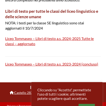
Libri di testo per tutte le classi del liceo linguistico e
delle scienze umane
NOTA: i testi per la classe 5E linguistico sono stai
aggiornati il 10/7/2024
Liceo Tommaseo – Libri di testo a.s. 2024-2025 Tutte le
classi – aggiornato
Liceo Tommaseo – Libri di testo a.s. 2023-2024 (concluso)
IIS Benedetti Tommaseo
Cliccando su "Accetto", permettete
Castello 2835
,
30122
Venezia
VE
0415225369
l'uso di tutti i cookie; altrimenti
veis026004@istruzione.it
potete scagliere quali accettare.
Privacy e Trasparenza
Informativa sui cookie
Note legali e accessibilità