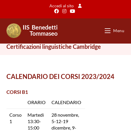
Salta
Accedi al sito
al
contenuto
Menu
Certificazioni linguistiche Cambridge
CALENDARIO DEI CORSI 2023/2024
CORSI B1
ORARIO
CALENDARIO
Corso
Martedì
28 novembre,
1
13:30-
5-12-19
15:00
dicembre, 9-