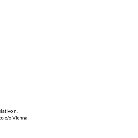
web
lativo n.
aco e/o Vienna