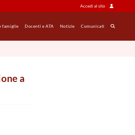
Accedi al sito
e famiglie
Docenti e ATA
Notizie
Comunicati
Attiva/disatt
la
ricerca
ione a
sul
sito