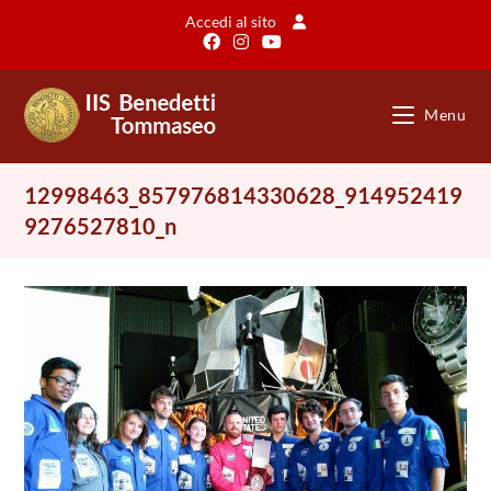
Salta
Accedi al sito
al
contenuto
Menu
12998463_857976814330628_914952419
9276527810_n