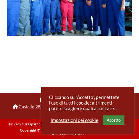
Cliccando su "Accetto", permettete
IIS Benedetti Tommaseo
l'uso di tutti i cookie; altrimenti
Castello 2835
,
30122
Venezia
VE
0415225369
potete scagliere quali accettare.
veis026004@istruzione.it
Impostazioni dei cookie
Accetto
Privacy e Trasparenza
Informativa sui cookie
Note legali e accessibilità
Copyright © 2026 IIS Benedetti Tommaseo
-
Sito web:
®
AD3 comunicazione