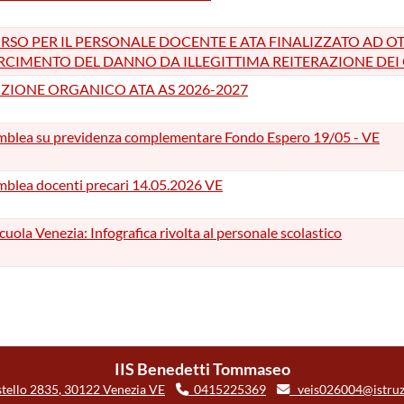
RSO PER IL PERSONALE DOCENTE E ATA FINALIZZATO AD OT
RCIMENTO DEL DANNO DA ILLEGITTIMA REITERAZIONE DEI
ZIONE ORGANICO ATA AS 2026-2027
blea su previdenza complementare Fondo Espero 19/05 - VE
blea docenti precari 14.05.2026 VE
Scuola Venezia: Infografica rivolta al personale scolastico
IIS Benedetti Tommaseo
tello 2835
,
30122
Venezia
VE
0415225369
veis026004@istruz