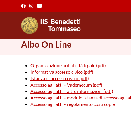
Salta
al
contenuto
Albo On Line
Organizzazione pubblicità legale (pdf)
Informativa accesso civico (pdf)
Istanza di accesso civico (pdf)
Accesso agli atti – Vademecum (pdf)
Accesso agli atti – altre informazioni (pdf)
Accesso agli atti – modulo istanza di accesso agli at
Accesso agli atti – regolamento costi copie