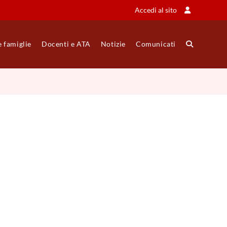
Accedi al sito
e famiglie
Docenti e ATA
Notizie
Comunicati
Attiva/disatt
la
ricerca
sul
sito